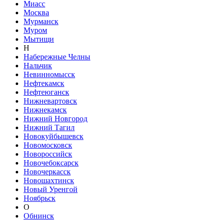
Миасс
Москва
Мурманск
Муром
Мытищи
Н
Набережные Челны
Нальчик
Невинномысск
Нефтекамск
Нефтеюганск
Нижневартовск
Нижнекамск
Нижний Новгород
Нижний Тагил
Новокуйбышевск
Новомосковск
Новороссийск
Новочебоксарск
Новочеркасск
Новошахтинск
Новый Уренгой
Ноябрьск
О
Обнинск