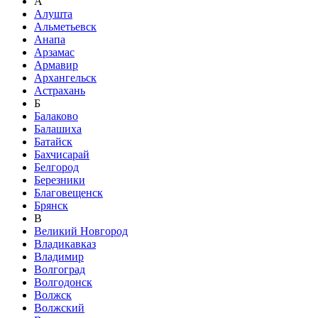
А
Алушта
Альметьевск
Анапа
Арзамас
Армавир
Архангельск
Астрахань
Б
Балаково
Балашиха
Батайск
Бахчисарай
Белгород
Березники
Благовещенск
Брянск
В
Великий Новгород
Владикавказ
Владимир
Волгоград
Волгодонск
Волжск
Волжский