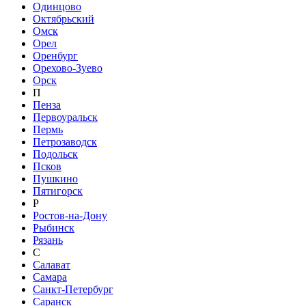
Одинцово
Октябрьский
Омск
Орел
Оренбург
Орехово-Зуево
Орск
П
Пенза
Первоуральск
Пермь
Петрозаводск
Подольск
Псков
Пушкино
Пятигорск
Р
Ростов-на-Дону
Рыбинск
Рязань
С
Салават
Самара
Санкт-Петербург
Саранск