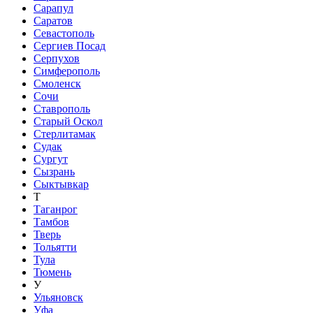
Сарапул
Саратов
Севастополь
Сергиев Посад
Серпухов
Симферополь
Смоленск
Сочи
Ставрополь
Старый Оскол
Стерлитамак
Судак
Сургут
Сызрань
Сыктывкар
Т
Таганрог
Тамбов
Тверь
Тольятти
Тула
Тюмень
У
Ульяновск
Уфа