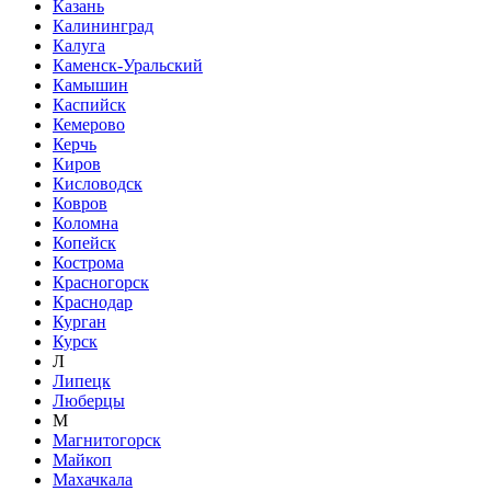
Казань
Калининград
Калуга
Каменск-Уральский
Камышин
Каспийск
Кемерово
Керчь
Киров
Кисловодск
Ковров
Коломна
Копейск
Кострома
Красногорск
Краснодар
Курган
Курск
Л
Липецк
Люберцы
М
Магнитогорск
Майкоп
Махачкала