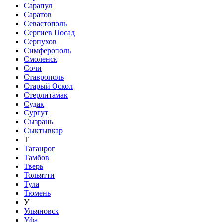
Сарапул
Саратов
Севастополь
Сергиев Посад
Серпухов
Симферополь
Смоленск
Сочи
Ставрополь
Старый Оскол
Стерлитамак
Судак
Сургут
Сызрань
Сыктывкар
Т
Таганрог
Тамбов
Тверь
Тольятти
Тула
Тюмень
У
Ульяновск
Уфа