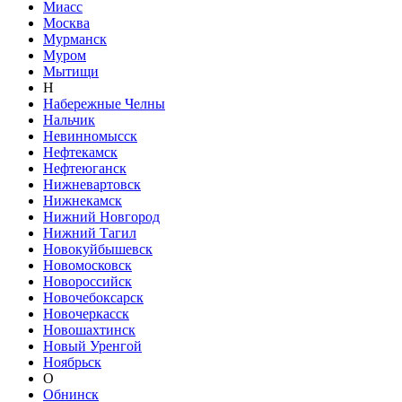
Миасс
Москва
Мурманск
Муром
Мытищи
Н
Набережные Челны
Нальчик
Невинномысск
Нефтекамск
Нефтеюганск
Нижневартовск
Нижнекамск
Нижний Новгород
Нижний Тагил
Новокуйбышевск
Новомосковск
Новороссийск
Новочебоксарск
Новочеркасск
Новошахтинск
Новый Уренгой
Ноябрьск
О
Обнинск