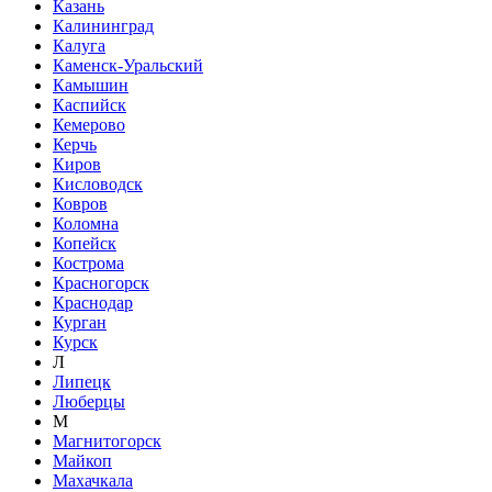
Казань
Калининград
Калуга
Каменск-Уральский
Камышин
Каспийск
Кемерово
Керчь
Киров
Кисловодск
Ковров
Коломна
Копейск
Кострома
Красногорск
Краснодар
Курган
Курск
Л
Липецк
Люберцы
М
Магнитогорск
Майкоп
Махачкала