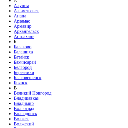
А
Алушта
Альметьевск
Анапа
Арзамас
Армавир
Архангельск
Астрахань
Б
Балаково
Балашиха
Батайск
Бахчисарай
Белгород
Березники
Благовещенск
Брянск
В
Великий Новгород
Владикавказ
Владимир
Волгоград
Волгодонск
Волжск
Волжский