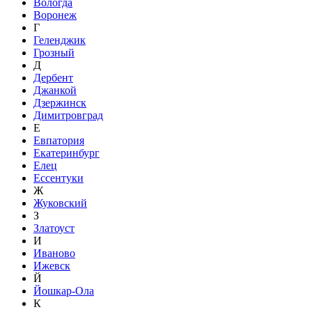
Вологда
Воронеж
Г
Геленджик
Грозный
Д
Дербент
Джанкой
Дзержинск
Димитровград
Е
Евпатория
Екатеринбург
Елец
Ессентуки
Ж
Жуковский
З
Златоуст
И
Иваново
Ижевск
Й
Йошкар-Ола
К