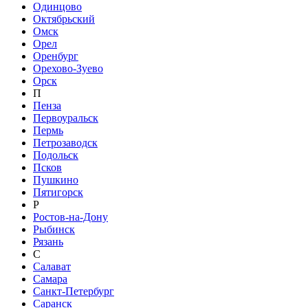
Одинцово
Октябрьский
Омск
Орел
Оренбург
Орехово-Зуево
Орск
П
Пенза
Первоуральск
Пермь
Петрозаводск
Подольск
Псков
Пушкино
Пятигорск
Р
Ростов-на-Дону
Рыбинск
Рязань
С
Салават
Самара
Санкт-Петербург
Саранск