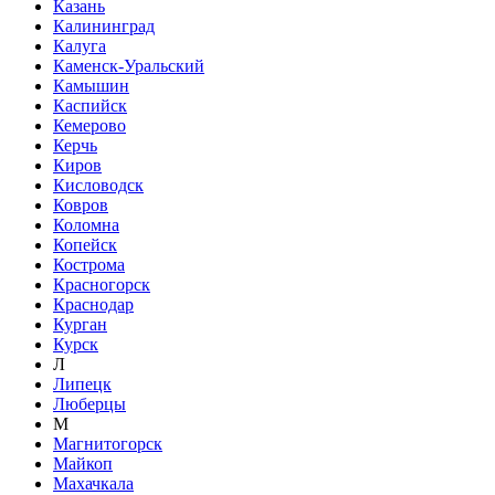
Казань
Калининград
Калуга
Каменск-Уральский
Камышин
Каспийск
Кемерово
Керчь
Киров
Кисловодск
Ковров
Коломна
Копейск
Кострома
Красногорск
Краснодар
Курган
Курск
Л
Липецк
Люберцы
М
Магнитогорск
Майкоп
Махачкала