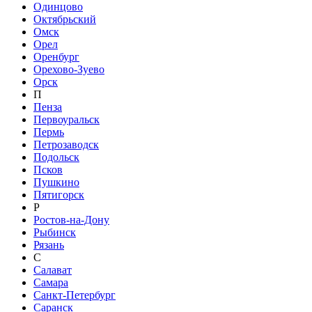
Одинцово
Октябрьский
Омск
Орел
Оренбург
Орехово-Зуево
Орск
П
Пенза
Первоуральск
Пермь
Петрозаводск
Подольск
Псков
Пушкино
Пятигорск
Р
Ростов-на-Дону
Рыбинск
Рязань
С
Салават
Самара
Санкт-Петербург
Саранск