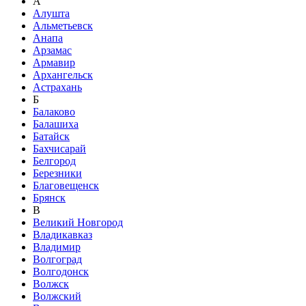
А
Алушта
Альметьевск
Анапа
Арзамас
Армавир
Архангельск
Астрахань
Б
Балаково
Балашиха
Батайск
Бахчисарай
Белгород
Березники
Благовещенск
Брянск
В
Великий Новгород
Владикавказ
Владимир
Волгоград
Волгодонск
Волжск
Волжский