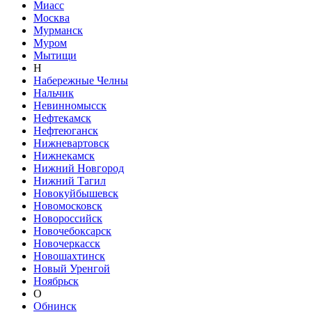
Миасс
Москва
Мурманск
Муром
Мытищи
Н
Набережные Челны
Нальчик
Невинномысск
Нефтекамск
Нефтеюганск
Нижневартовск
Нижнекамск
Нижний Новгород
Нижний Тагил
Новокуйбышевск
Новомосковск
Новороссийск
Новочебоксарск
Новочеркасск
Новошахтинск
Новый Уренгой
Ноябрьск
О
Обнинск