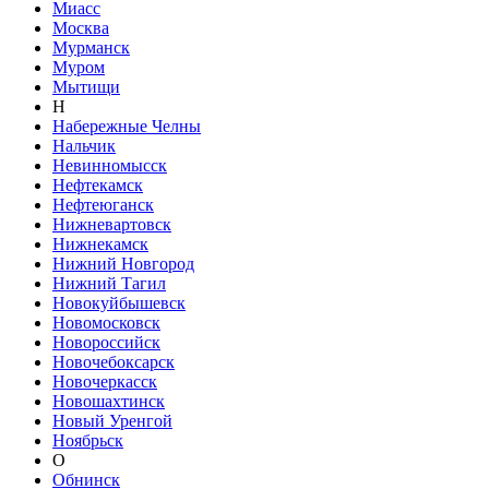
Миасс
Москва
Мурманск
Муром
Мытищи
Н
Набережные Челны
Нальчик
Невинномысск
Нефтекамск
Нефтеюганск
Нижневартовск
Нижнекамск
Нижний Новгород
Нижний Тагил
Новокуйбышевск
Новомосковск
Новороссийск
Новочебоксарск
Новочеркасск
Новошахтинск
Новый Уренгой
Ноябрьск
О
Обнинск