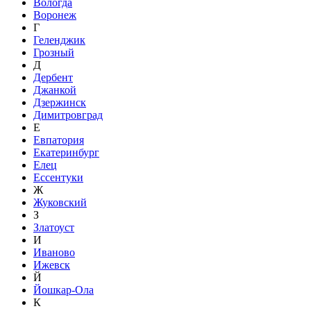
Вологда
Воронеж
Г
Геленджик
Грозный
Д
Дербент
Джанкой
Дзержинск
Димитровград
Е
Евпатория
Екатеринбург
Елец
Ессентуки
Ж
Жуковский
З
Златоуст
И
Иваново
Ижевск
Й
Йошкар-Ола
К