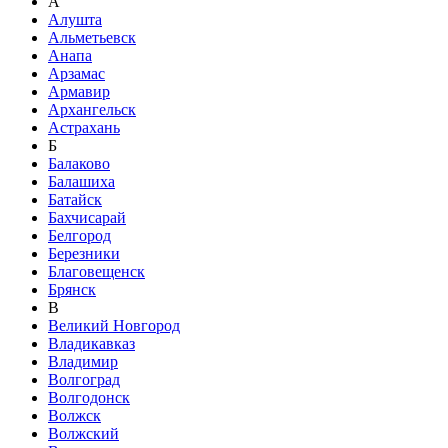
А
Алушта
Альметьевск
Анапа
Арзамас
Армавир
Архангельск
Астрахань
Б
Балаково
Балашиха
Батайск
Бахчисарай
Белгород
Березники
Благовещенск
Брянск
В
Великий Новгород
Владикавказ
Владимир
Волгоград
Волгодонск
Волжск
Волжский