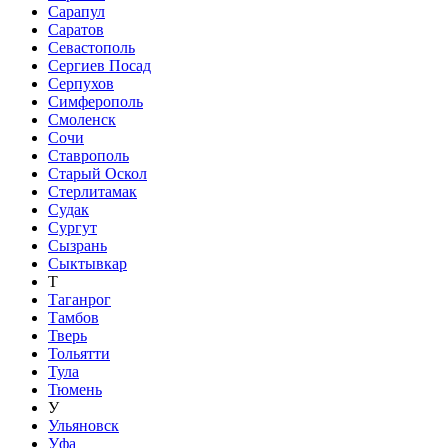
Сарапул
Саратов
Севастополь
Сергиев Посад
Серпухов
Симферополь
Смоленск
Сочи
Ставрополь
Старый Оскол
Стерлитамак
Судак
Сургут
Сызрань
Сыктывкар
Т
Таганрог
Тамбов
Тверь
Тольятти
Тула
Тюмень
У
Ульяновск
Уфа