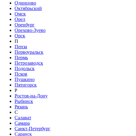
Одинцово
Октябрьский
Омск
Орел
Оренбург
Орехово-Зуево
Орск
П
Пенза
Первоуральск
Пермь
Петрозаводск
Подольск
Псков
Пушкино
Пятигорск
Р
Ростов-на-Дону
Рыбинск
Рязань
С
Салават
Самара
Санкт-Петербург
Саранск