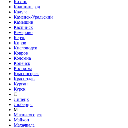
Казань
Калининград
Калуга
Каменск-Уральский
Камышин
Каспийск
Кемерово
Керчь
Киров
Кисловодск
Ковров
Коломна
Копейск
Кострома
Красногорск
Краснодар
Курган
Курск
Л
Липецк
Люберцы
М
Магнитогорск
Майкоп
Махачкала