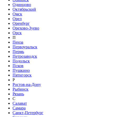
Одинцово
Октябрьский
Омск
Орел
Оренбург
Орехово-Зуево
Орск
П
Пенза
Первоуральск
Пермь
Петрозаводск
Подольск
Псков
Пушкино
Пятигорск
Р
Ростов-на-Дону
Рыбинск
Рязань
С
Салават
Самара
Санкт-Петербург