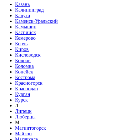
Казань
Калининград
Калуга
Каменск-Уральский
Камышин
Каспийск
Кемерово
Керчь
Киров
Кисловодск
Ковров
Коломна
Копейск
Кострома
Красногорск
Краснодар
Курган
Курск
Л
Липецк
Люберцы
М
Магнитогорск
Майкоп
Махачкала