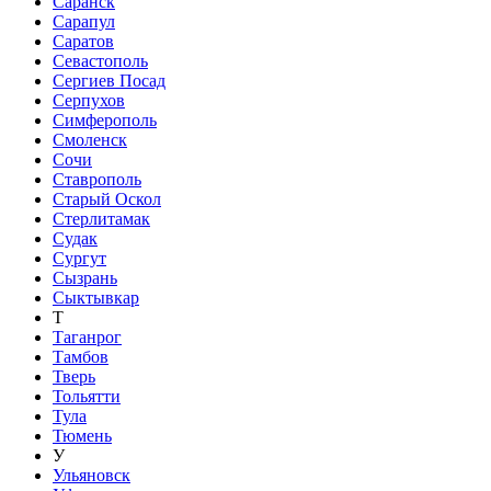
Саранск
Сарапул
Саратов
Севастополь
Сергиев Посад
Серпухов
Симферополь
Смоленск
Сочи
Ставрополь
Старый Оскол
Стерлитамак
Судак
Сургут
Сызрань
Сыктывкар
Т
Таганрог
Тамбов
Тверь
Тольятти
Тула
Тюмень
У
Ульяновск