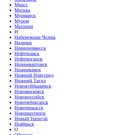
Миасс
Москва
Мурманск
Муром
Мытищи
Н
Набережные Челны
Нальчик
Невинномысск
Нефтекамск
Нефтеюганск
Нижневартовск
Нижнекамск
Нижний Новгород
Нижний Тагил
Новокуйбышевск
Новомосковск
Новороссийск
Новочебоксарск
Новочеркасск
Новошахтинск
Новый Уренгой
Ноябрьск
О
Обнинск