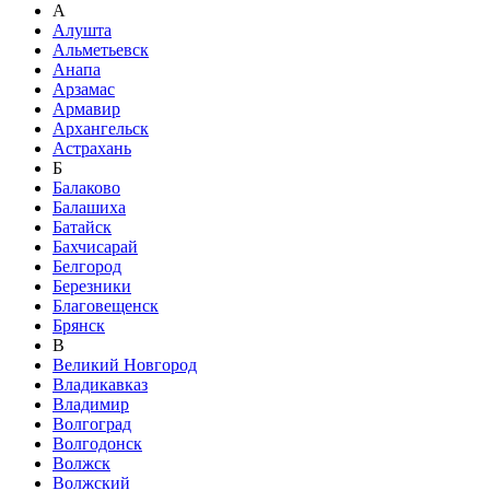
А
Алушта
Альметьевск
Анапа
Арзамас
Армавир
Архангельск
Астрахань
Б
Балаково
Балашиха
Батайск
Бахчисарай
Белгород
Березники
Благовещенск
Брянск
В
Великий Новгород
Владикавказ
Владимир
Волгоград
Волгодонск
Волжск
Волжский