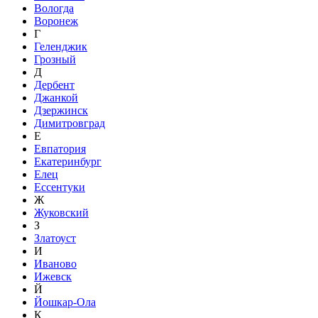
Вологда
Воронеж
Г
Геленджик
Грозный
Д
Дербент
Джанкой
Дзержинск
Димитровград
Е
Евпатория
Екатеринбург
Елец
Ессентуки
Ж
Жуковский
З
Златоуст
И
Иваново
Ижевск
Й
Йошкар-Ола
К