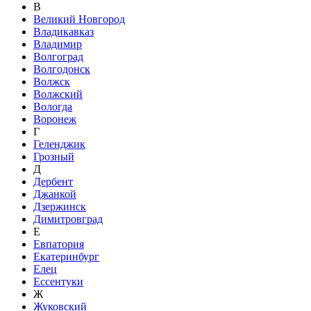
В
Великий Новгород
Владикавказ
Владимир
Волгоград
Волгодонск
Волжск
Волжский
Вологда
Воронеж
Г
Геленджик
Грозный
Д
Дербент
Джанкой
Дзержинск
Димитровград
Е
Евпатория
Екатеринбург
Елец
Ессентуки
Ж
Жуковский