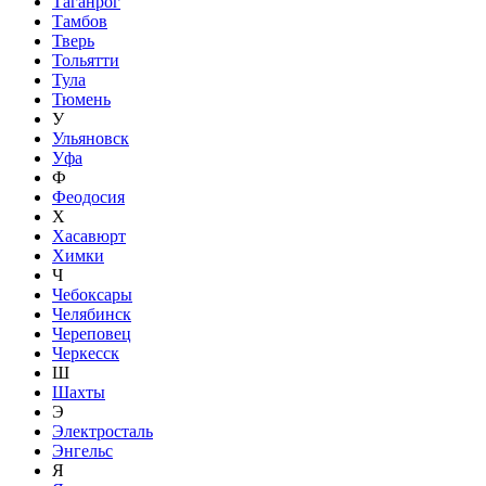
Таганрог
Тамбов
Тверь
Тольятти
Тула
Тюмень
У
Ульяновск
Уфа
Ф
Феодосия
Х
Хасавюрт
Химки
Ч
Чебоксары
Челябинск
Череповец
Черкесск
Ш
Шахты
Э
Электросталь
Энгельс
Я