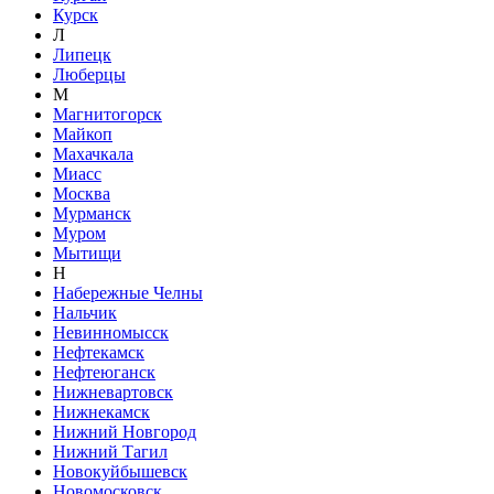
Курск
Л
Липецк
Люберцы
М
Магнитогорск
Майкоп
Махачкала
Миасс
Москва
Мурманск
Муром
Мытищи
Н
Набережные Челны
Нальчик
Невинномысск
Нефтекамск
Нефтеюганск
Нижневартовск
Нижнекамск
Нижний Новгород
Нижний Тагил
Новокуйбышевск
Новомосковск