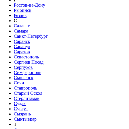
Ростов-на-Дону
Рыбинск
Рязань
С
Салават
Самара
Санкт-Петербург
Саранск
Сарапул
Саратов
Севастополь
Сергиев Посад
Серпухов
Симферополь
Смоленск
Сочи
Ставрополь
Старый Оскол
Стерлитамак
Судак
Сургут
Сызрань
Сыктывкар
Т