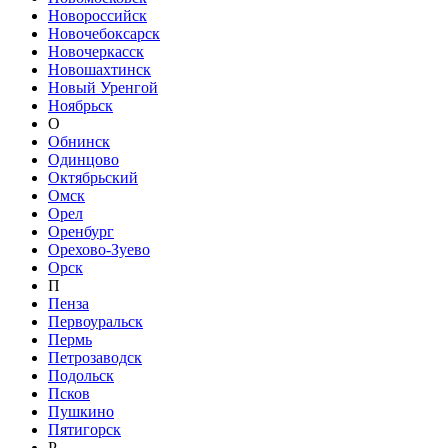
Новороссийск
Новочебоксарск
Новочеркасск
Новошахтинск
Новый Уренгой
Ноябрьск
О
Обнинск
Одинцово
Октябрьский
Омск
Орел
Оренбург
Орехово-Зуево
Орск
П
Пенза
Первоуральск
Пермь
Петрозаводск
Подольск
Псков
Пушкино
Пятигорск
Р