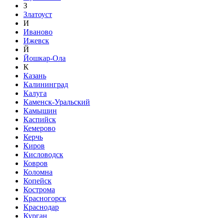
З
Златоуст
И
Иваново
Ижевск
Й
Йошкар-Ола
К
Казань
Калининград
Калуга
Каменск-Уральский
Камышин
Каспийск
Кемерово
Керчь
Киров
Кисловодск
Ковров
Коломна
Копейск
Кострома
Красногорск
Краснодар
Курган