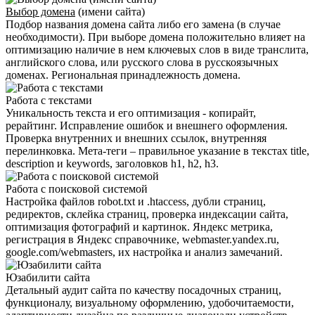
Выбор домена
(имени сайта)
Подбор названия домена сайта либо его замена (в случае
необходимости). При выборе домена положительно влияет на
оптимизацию наличие в нем ключевых слов в виде транслита,
английского слова, или русского слова в русскоязычных
доменах. Региональная принадлежность домена.
Работа с текстами
Уникальность текста и его оптимизация - копирайт,
рерайтинг. Исправление ошибок и внешнего оформления.
Проверка внутренних и внешних ссылок, внутренняя
перелинковка. Мета-теги – правильное указание в текстах title,
description и keywords, заголовков h1, h2, h3.
Работа с поисковой системой
Настройка файлов robot.txt и .htaccess, дубли страниц,
редиректов, склейка страниц, проверка индексации сайта,
оптимизация фотографий и картинок. Яндекс метрика,
регистрация в Яндекс справочнике, webmaster.yandex.ru,
google.com/webmasters, их настройка и анализ замечаний.
Юзабилити сайта
Детальный аудит сайта по качеству посадочных страниц,
функционалу, визуальному оформлению, удобочитаемости,