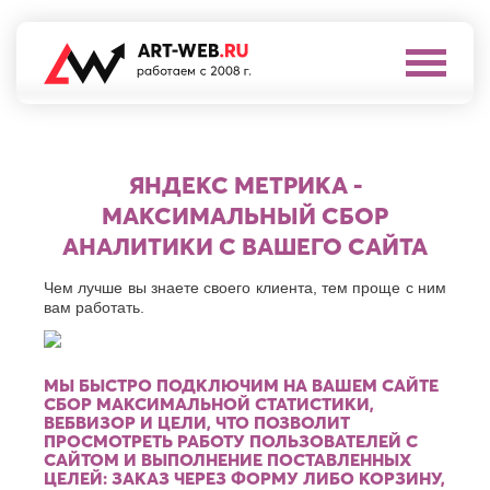
Выберите
город
Нефтеюганск
А
Нижневартовск
ЯНДЕКС МЕТРИКА -
Нижнекамск
Алушта
МАКСИМАЛЬНЫЙ СБОР
Нижний
Альметьевск
Новгород
АНАЛИТИКИ С ВАШЕГО САЙТА
Анапа
Нижний
Арзамас
Тагил
Чем лучше вы знаете своего клиента, тем проще с ним
Армавир
Новокуйбышевск
вам работать.
Архангельск
Новомосковск
Астрахань
Новороссийск
Б
Новочебоксарск
МЫ БЫСТРО ПОДКЛЮЧИМ НА ВАШЕМ САЙТЕ
Новочеркасск
Балаково
СБОР МАКСИМАЛЬНОЙ СТАТИСТИКИ,
Новошахтинск
ВЕБВИЗОР И ЦЕЛИ, ЧТО ПОЗВОЛИТ
Балашиха
Новый
ПРОСМОТРЕТЬ РАБОТУ ПОЛЬЗОВАТЕЛЕЙ С
Батайск
Уренгой
САЙТОМ И ВЫПОЛНЕНИЕ ПОСТАВЛЕННЫХ
Бахчисарай
Ноябрьск
ЦЕЛЕЙ: ЗАКАЗ ЧЕРЕЗ ФОРМУ ЛИБО КОРЗИНУ,
Белгород