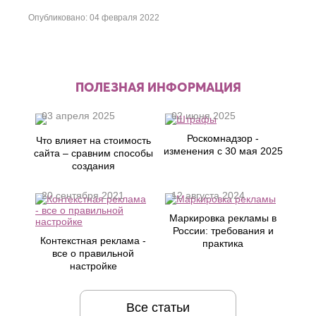
Хасавюрт
Липецк
Опубликовано: 04 февраля 2022
Химки
Люберцы
Ч
М
Чебоксары
Магнитогорск
Челябинск
Майкоп
ПОЛЕЗНАЯ ИНФОРМАЦИЯ
Череповец
Махачкала
Черкесск
Миасс
03 апреля 2025
02 июня 2025
Москва
Ш
Мурманск
Роскомнадзор -
Что влияет на стоимость
Шахты
Муром
изменения с 30 мая 2025
сайта – сравним способы
Мытищи
Э
создания
Н
Электросталь
20 сентября 2021
12 августа 2024
Энгельс
Набережные
Челны
Маркировка рекламы в
Я
Нальчик
России: требования и
Контекстная реклама -
Ялта
Невинномысск
практика
все о правильной
Ярославль
Нефтекамск
настройке
Все статьи