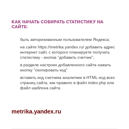
К
Стерлитамак
Судак
Казань
Сургут
Калининград
КАК НАЧАТЬ СОБИРАТЬ СТАТИСТИКУ НА
Сызрань
Калуга
САЙТЕ:
Сыктывкар
Каменск-
Уральский
Т
быть авторизованным пользователем Яндекса;
Камышин
Таганрог
Каспийск
на сайте https://metrika.yandex.ru/ добавить адрес
Тамбов
Кемерово
интернет сайт, с которого планируете получать
Тверь
статистику - кнопка “добавить счетчик”;
Керчь
Тольятти
Киров
в разделе настроек добавленного сайта нажать
Тула
Кисловодск
кнопку "скопировать код"
Тюмень
Ковров
вставить код счетчика аналитики в HTML-код всех
Коломна
У
страниц сайта, как правило в файл index.php или
Копейск
файл шаблона сайта.
Ульяновск
Кострома
Уфа
Красногорск
Краснодар
Ф
Курган
metrika.yandex.ru
Феодосия
Курск
Х
Л