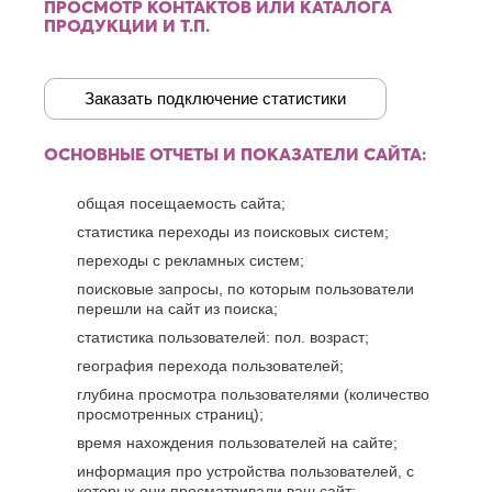
ПРОСМОТР КОНТАКТОВ ИЛИ КАТАЛОГА
О
Березники
ПРОДУКЦИИ И Т.П.
Благовещенск
Обнинск
Брянск
Одинцово
Октябрьский
В
Заказать подключение статистики
Омск
Великий
Орел
Новгород
ОСНОВНЫЕ ОТЧЕТЫ И ПОКАЗАТЕЛИ САЙТА:
Оренбург
Владикавказ
Орехово-
Владимир
Зуево
общая посещаемость сайта;
Волгоград
Орск
статистика переходы из поисковых систем;
Волгодонск
П
Волжск
переходы с рекламных систем;
Волжский
Пенза
поисковые запросы, по которым пользователи
Вологда
Первоуральск
перешли на сайт из поиска;
Воронеж
Пермь
статистика пользователей: пол. возраст;
Петрозаводск
Г
география перехода пользователей;
Подольск
Геленджик
Псков
глубина просмотра пользователями (количество
Грозный
Пушкино
просмотренных страниц);
Пятигорск
Д
время нахождения пользователей на сайте;
Р
информация про устройства пользователей, с
Дербент
которых они просматривали ваш сайт;